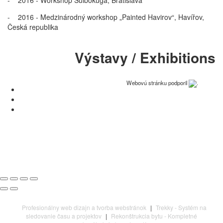
- 2016 - Medzinárodný workshop „Painted Havirov“, Havířov,
Česká republika
Výstavy / Exhibitions
Webovú stránku podporil
.
Profesionálny web dizajn a tvorba webstránok
|
Trekky - Systém na
sledovanie času a projektov
|
Rekonštrukcia bytu - Kompletné